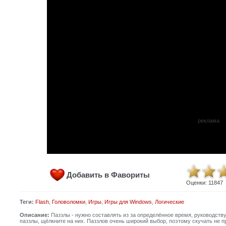
реклама
Добавить в Фавориты
Оценки:
11847
Теги:
Flash
,
Головоломки
,
Игры
,
Игры для Windows
,
Логические
Описание:
Паззлы - нужно составлять из за определённое время, руководству
паззлы, щёлкните на них. Паззлов очень широкий выбор, поэтому скучать не пр