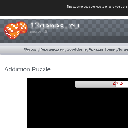
This website uses cookies to ensure you get 
Игры Онлайн
Футбол
Рекомендуем
GoodGame
Аркады
Гонки
Логич
Addiction Puzzle
51%