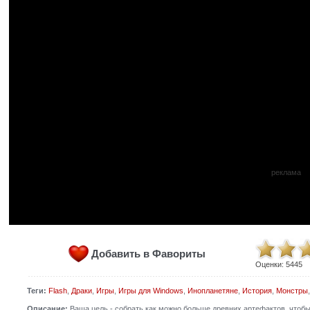
реклама
Добавить в Фавориты
Оценки:
5445
Теги:
Flash
,
Драки
,
Игры
,
Игры для Windows
,
Инопланетяне
,
История
,
Монстры
Описание:
Ваша цель - собрать как можно больше древних артефактов, чтобы