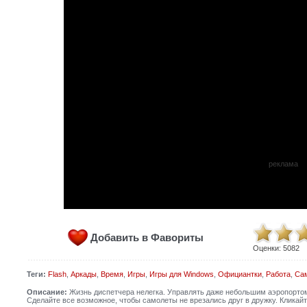
реклама
Добавить в Фавориты
Оценки:
5082
Теги:
Flash
,
Аркады
,
Время
,
Игры
,
Игры для Windows
,
Официантки
,
Работа
,
Са
Описание:
Жизнь диспетчера нелегка. Управлять даже небольшим аэропортом
Сделайте все возможное, чтобы самолеты не врезались друг в дружку. Кликайт