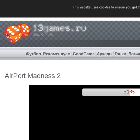
This website uses cookies to ensure you get 
Игры Онлайн
Футбол
Рекомендуем
GoodGame
Аркады
Гонки
Логич
AirPort Madness 2
54%