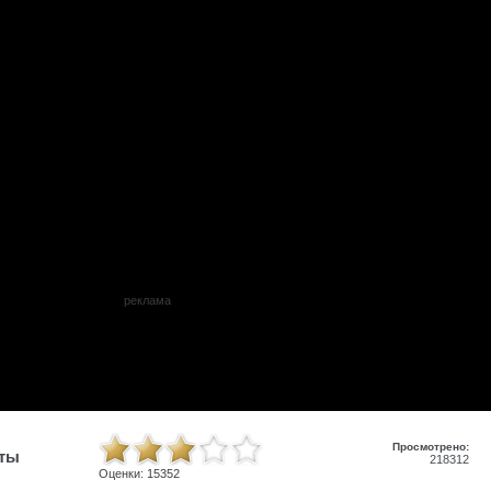
реклама
Просмотрено:
иты
218312
Оценки:
15352