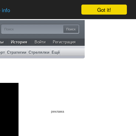
Got it!
 info
ты
История
Войти
Регистрация
орт
Стратегии
Стрелялки
Ещё
реклама