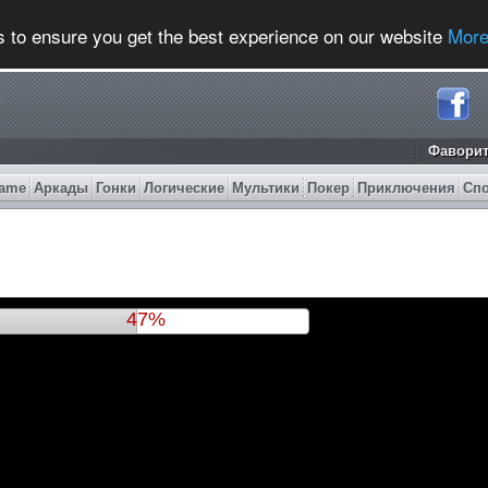
s to ensure you get the best experience on our website
More
Фавори
ame
Аркады
Гонки
Логические
Мультики
Покер
Приключения
Сп
50%