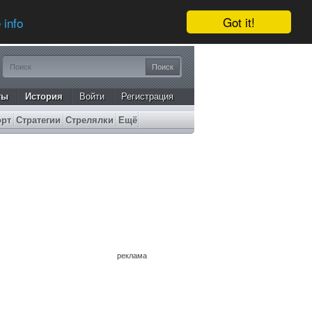
Got it!
 info
ты
История
Войти
Регистрация
орт
Стратегии
Стрелялки
Ещё
реклама