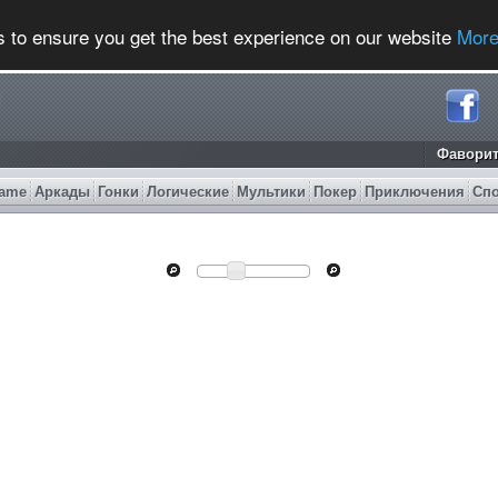
s to ensure you get the best experience on our website
More
Фавори
ame
Аркады
Гонки
Логические
Мультики
Покер
Приключения
Сп