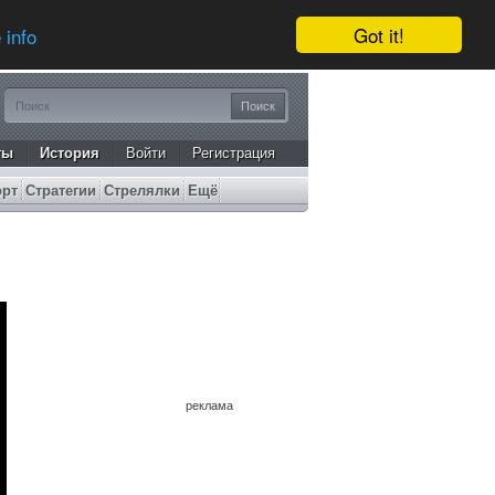
Got it!
 info
ты
История
Войти
Регистрация
орт
Стратегии
Стрелялки
Ещё
реклама