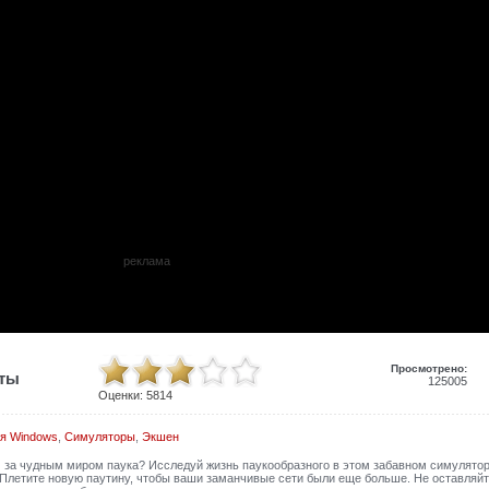
реклама
Просмотрено:
иты
125005
Оценки:
5814
я Windows
,
Симуляторы
,
Экшен
 за чудным миром паука? Исследуй жизнь паукообразного в этом забавном симулятор
Плетите новую паутину, чтобы ваши заманчивые сети были еще больше. Не оставляйт