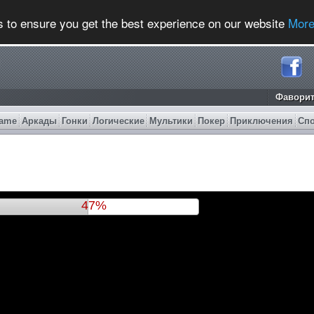
s to ensure you get the best experience on our website
More
Фавори
ame
Аркады
Гонки
Логические
Мультики
Покер
Приключения
Сп
50%