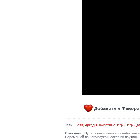
Добавить в Фавор
Теги:
Flash
,
Аркады
,
Животные
,
Игры
,
Игры дл
Описание:
Ну, что юный биолог, понаблюдаем
Перемещай вашего паука щелкая по паутине. 