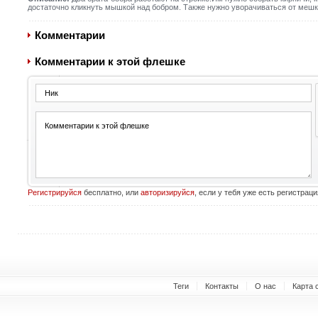
достаточно кликнуть мышкой над бобром. Также нужно уворачиваться от мешко
Комментарии
Комментарии к этой флешке
Регистрируйся
бесплатно, или
авторизируйся
, если у тебя уже есть регистраци
Теги
Контакты
О нас
Карта 