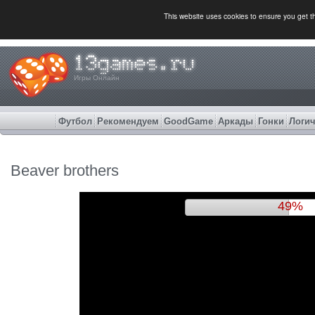
This website uses cookies to ensure you get 
Игры Онлайн
Футбол
Рекомендуем
GoodGame
Аркады
Гонки
Логич
Beaver brothers
52%