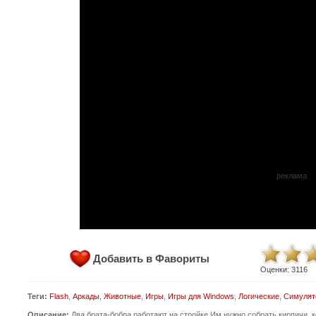
реклама
Добавить в Фавориты
Оценки:
3116
Теги:
Flash
,
Аркады
,
Животные
,
Игры
,
Игры для Windows
,
Логические
,
Симулят
Описание:
Два брата-бобра работают на стройке.Им нужно собрать кирпичи, к