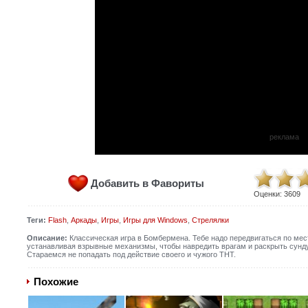
реклама
Добавить в Фавориты
Оценки:
3609
Теги:
Flash
,
Аркады
,
Игры
,
Игры для Windows
,
Стрелялки
Описание:
Классическая игра в Бомбермена. Тебе надо передвигаться по мест
устанавливая взрывные механизмы, чтобы навредить врагам и раскрыть сунду
Стараемся не попадать под действие своего и чужого ТНТ.
Похожие