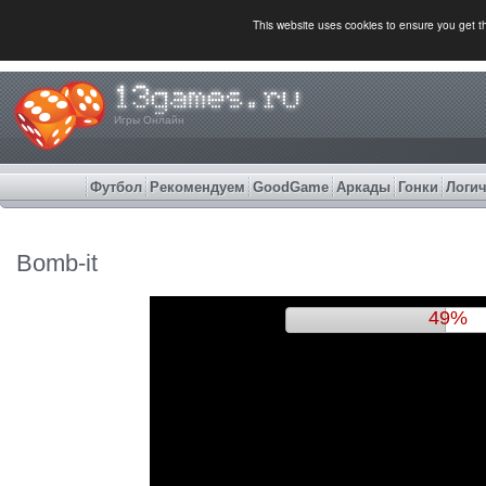
This website uses cookies to ensure you get 
Игры Онлайн
Футбол
Рекомендуем
GoodGame
Аркады
Гонки
Логич
Bomb-it
53%