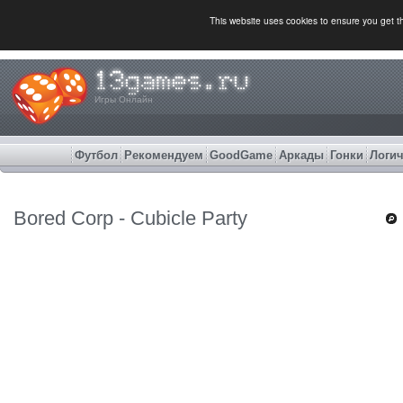
This website uses cookies to ensure you get 
Игры Онлайн
Футбол
Рекомендуем
GoodGame
Аркады
Гонки
Логич
Bored Corp - Cubicle Party