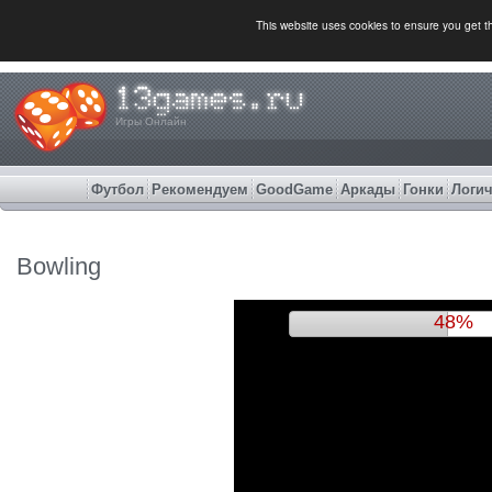
This website uses cookies to ensure you get 
Игры Онлайн
Футбол
Рекомендуем
GoodGame
Аркады
Гонки
Логич
Bowling
51%