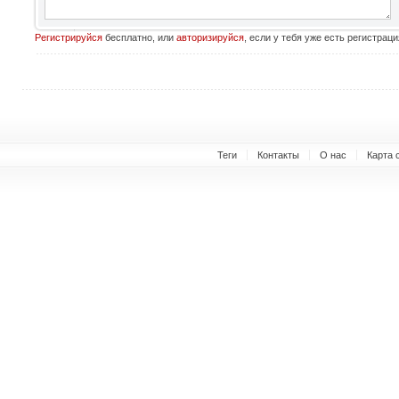
Регистрируйся
бесплатно, или
авторизируйся
, если у тебя уже есть регистраци
Теги
Контакты
О нас
Карта 