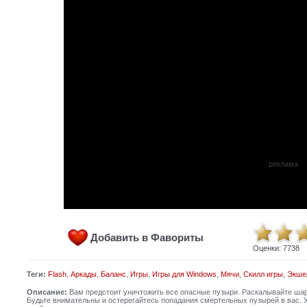
реклама
Добавить в Фавориты
Оценки:
7738
Теги:
Flash
,
Аркады
,
Баланс
,
Игры
,
Игры для Windows
,
Мячи
,
Скилл игры
,
Экше
Описание:
Вам предстоит уничтожить все опасные пузыри. Раскалывайте шари
Будьте внимательны и остерегайтесь попадания смертельных пузырей в вас. 