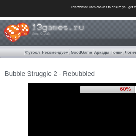
This website uses cookies to ensure you get 
Игры Онлайн
Футбол
Рекомендуем
GoodGame
Аркады
Гонки
Логич
Bubble Struggle 2 - Rebubbled
64%