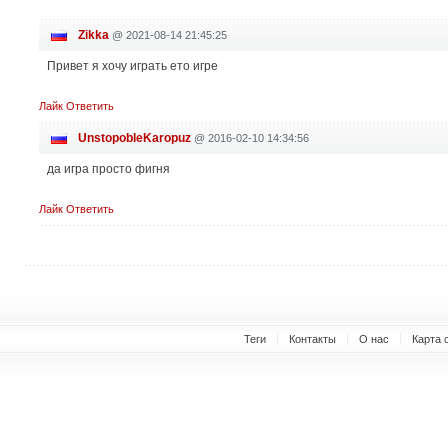
Zikka
@
2021-08-14 21:45:25
Привет я хочу играть ето игре
Лайк
Ответить
UnstopobleKaropuz
@
2016-02-10 14:34:56
да игра просто фигня
Лайк
Ответить
Теги
Контакты
О нас
Карта 