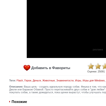
реклама
Добавить в Фавориты
Оценки:
25091
Теги:
Flash
,
Герои
,
Деньги
,
Животные
,
Знаменитости
,
Игры
,
Игры для Windows
Описание:
Ваша цель - создать идеальную породу собак. Фишка в том, что ка
Джоли или Бараком Обамой. Просто перетаскивайте двух собак в "дом любви" 
покупать собак, а также дожидаться, пока щенки вырастут, чтобы улучшать пор
Похожие