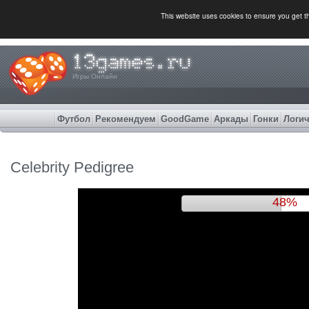
This website uses cookies to ensure you get 
Игры Онлайн
Футбол
Рекомендуем
GoodGame
Аркады
Гонки
Логич
Celebrity Pedigree
51%