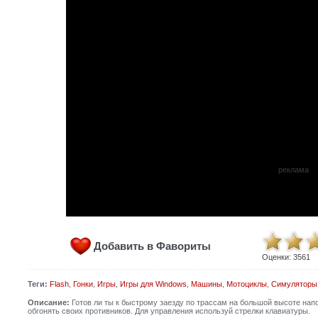
реклама
Добавить в Фавориты
Оценки:
3561
Теги:
Flash
,
Гонки
,
Игры
,
Игры для Windows
,
Машины
,
Мотоциклы
,
Симуляторы
Описание:
Готов ли ты к быстрому заезду по трассам на большой высоте нап
обгонять своих противников. Для управления используй стрелки клавиатуры.