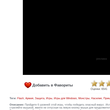
реклама
Добавить в Фавориты
Оценки:
6541
Теги:
Flash
,
Армия
,
Защита
,
Игры
,
Игры для Windows
,
Монстры
,
Насилие
,
Прик
Описание:
Пройдите 6 уровней этой игры, чтобы победить опасный вирус. Исп
стреляйте мышкой, жмите не отпуская на левую кнопку мыши для продолжитель