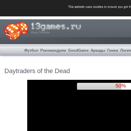
This website uses cookies to ensure you get 
Игры Онлайн
Футбол
Рекомендуем
GoodGame
Аркады
Гонки
Логич
Daytraders of the Dead
55%