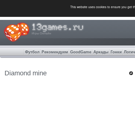
This website uses cookies to ensure you get 
Игры Онлайн
Футбол
Рекомендуем
GoodGame
Аркады
Гонки
Логич
Diamond mine