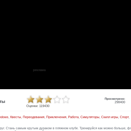
реклама
Просмотрено:
иты
298400
Оценки:
119430
ndows
,
Квесты
,
Переодевания
,
Приключения
,
Работа
,
Симуляторы
,
Скилл игры
,
Спорт
,
округ. Стань самым крутым дураком в пляжном клубе. Тренируйся как можно больше, ф