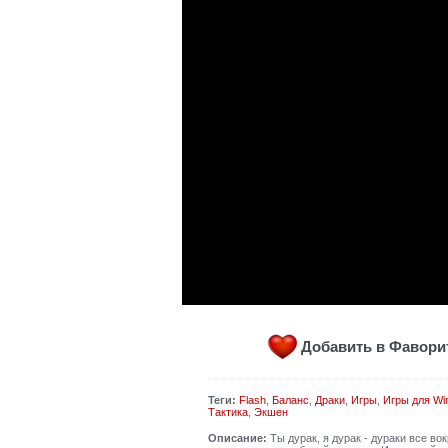
Добавить в Фавор
Теги:
Flash
,
Баланс
,
Драки
,
Игры
,
Игры для Wi
Тактика
,
Экшен
Описание:
Ты дурак, я дурак - дураки все в