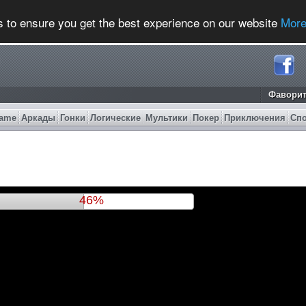
s to ensure you get the best experience on our website
More
Фавори
ame
Аркады
Гонки
Логические
Мультики
Покер
Приключения
Сп
50%