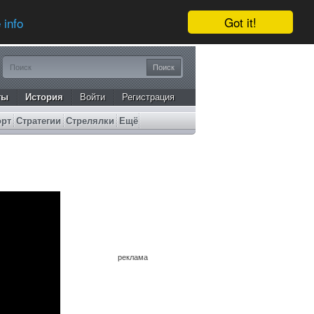
Got it!
 info
ты
История
Войти
Регистрация
орт
Стратегии
Стрелялки
Ещё
реклама