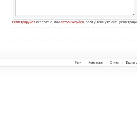
Регистрируйся
бесплатно, или
авторизируйся
, если у тебя уже есть регистраци
Теги
Контакты
О нас
Карта 