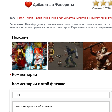
Добавить в Фавориты
Оценки:
15776
Теги:
Flash
,
Герои
,
Драки
,
Игры
,
Игры для Windows
,
Монстры
,
Приключения
,
Ре
Описание:
Вашей родине угрожают злые силы, и лишь вы сможете ее спасти.
внешность, пол и другие характеристики героя. Игра автоматически сохраняе
Похожие
Комментарии
Комментарии к этой флешке