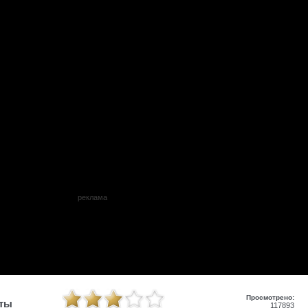
реклама
Просмотрено:
иты
117893