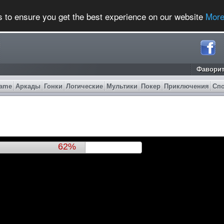
s to ensure you get the best experience on our website
More
Фавори
ame
Аркады
Гонки
Логические
Мультики
Покер
Приключения
Сп
65%