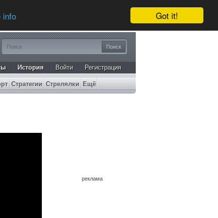
Got it!
 info
ты
История
Войти
Регистрация
орт
Стратегии
Стрелялки
Ещё
реклама