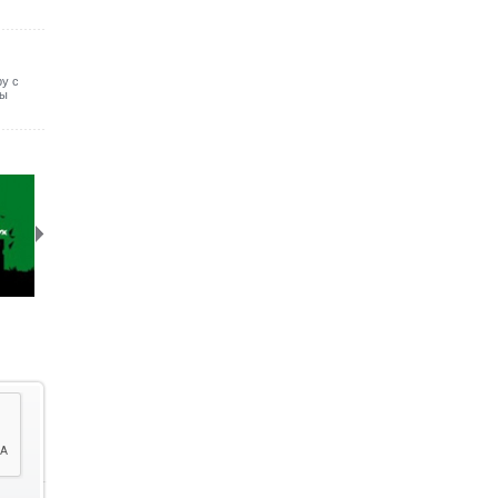
у с
ты