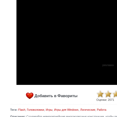
реклама
Добавить в Фавориты
Оценки:
2071
Теги:
Flash
,
Головоломки
,
Игры
,
Игры для Windows
,
Логические
,
Работа
Описание:
Создавайте невероятнейшие многоколесные конструкции, чтобы пер