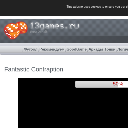
This website uses cookies to ensure you get 
Игры Онлайн
Футбол
Рекомендуем
GoodGame
Аркады
Гонки
Логич
Fantastic Contraption
53%