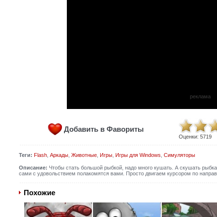
реклама
Добавить в Фавориты
Оценки:
5719
Теги:
Flash
,
Аркады
,
Животные
,
Игры
,
Игры для Windows
,
Симуляторы
Описание:
Чтобы стать большой рыбкой, надо много кушать. А скушать рыбка
сами с удовольствием полакомятся вами. Просто двигаем курсором по направ
Похожие