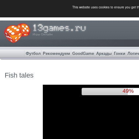
This website uses cookies to ensure you get 
Игры Онлайн
Футбол
Рекомендуем
GoodGame
Аркады
Гонки
Логич
Fish tales
52%