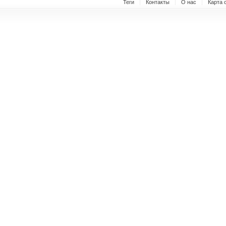
Теги
Контакты
О нас
Карта 