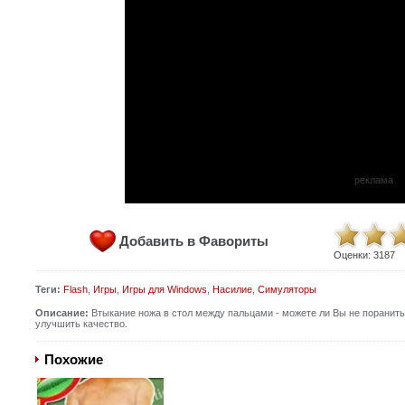
реклама
Добавить в Фавориты
Оценки:
3187
Теги:
Flash
,
Игры
,
Игры для Windows
,
Насилие
,
Симуляторы
Описание:
Втыкание ножа в стол между пальцами - можете ли Вы не поранит
улучшить качество.
Похожие