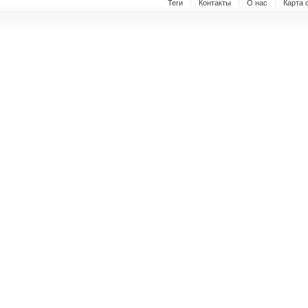
Теги
Контакты
О нас
Карта 