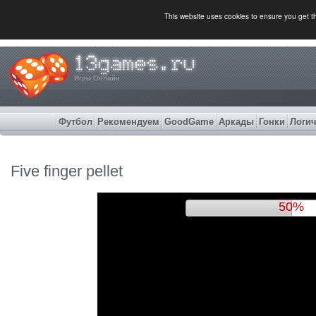
This website uses cookies to ensure you get 
Игры Онлайн
Футбол
Рекомендуем
GoodGame
Аркады
Гонки
Логич
Five finger pellet
53%