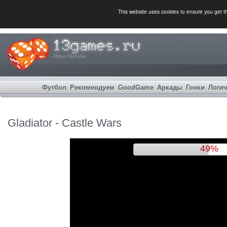
This website uses cookies to ensure you get 
Игры Онлайн
Футбол
Рекомендуем
GoodGame
Аркады
Гонки
Логич
Gladiator - Castle Wars
52%