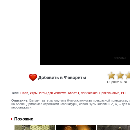
реклама
Добавить в Фавориты
Оценки:
6070
Теги:
Flash
,
Игры
,
Игры для Windows
,
Квесты
,
Логические
,
Приключения
,
РПГ
Описание:
Вы мечтаете заполучить благосклонность прекрасной принцессы, и
на Арене. Двигаемся стрелками клавиатуры, используем клавиши Z, X, C для б
персонажами.
Похожие