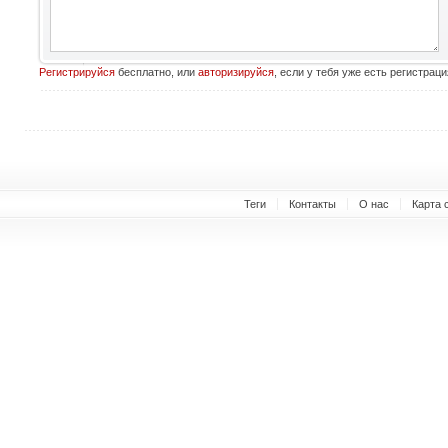
Регистрируйся
бесплатно, или
авторизируйся
, если у тебя уже есть регистраци
Теги
Контакты
О нас
Карта 