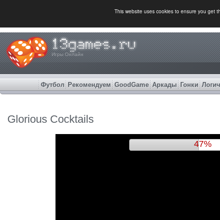
This website uses cookies to ensure you get 
Игры Онлайн
Футбол
Рекомендуем
GoodGame
Аркады
Гонки
Логич
Glorious Cocktails
51%