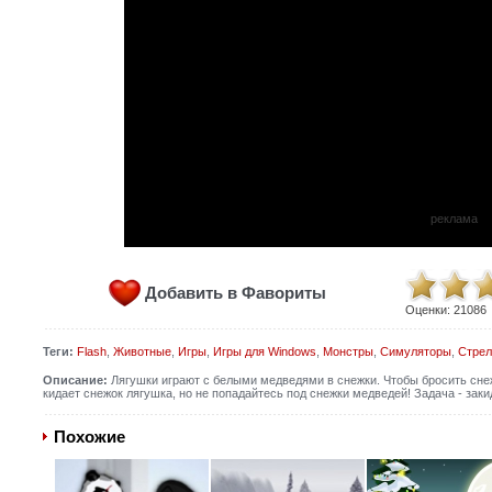
реклама
Добавить в Фавориты
Оценки:
21086
Теги:
Flash
,
Животные
,
Игры
,
Игры для Windows
,
Монстры
,
Симуляторы
,
Стрел
Описание:
Лягушки играют с белыми медведями в снежки. Чтобы бросить сне
кидает снежок лягушка, но не попадайтесь под снежки медведей! Задача - заки
Похожие