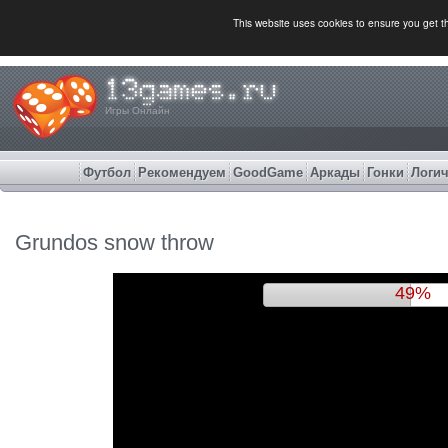
This website uses cookies to ensure you get 
Игры Онлайн
Футбол
Рекомендуем
GoodGame
Аркады
Гонки
Логич
Grundos snow throw
52%