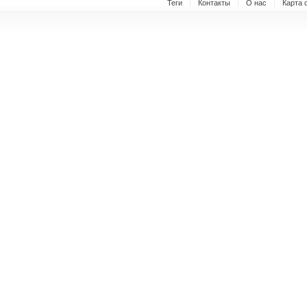
Теги
Контакты
О нас
Карта 