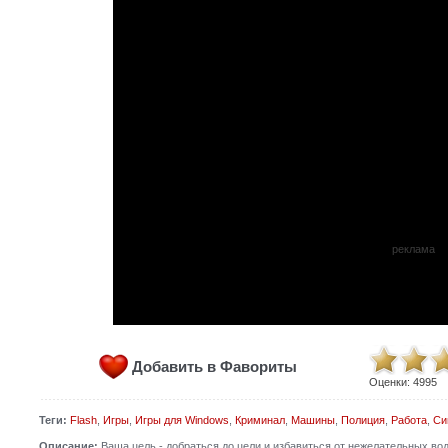
реклама
Добавить в Фавориты
Оценки:
4995
Теги:
Flash
,
Игры
,
Игры для Windows
,
Криминал
,
Машины
,
Полиция
,
Работа
,
Си
Описание:
Ваша цель - добраться до цели и избавиться от нежелательных во