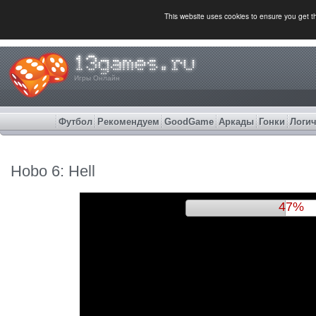
This website uses cookies to ensure you get 
Игры Онлайн
Футбол
Рекомендуем
GoodGame
Аркады
Гонки
Логич
Hobo 6: Hell
50%