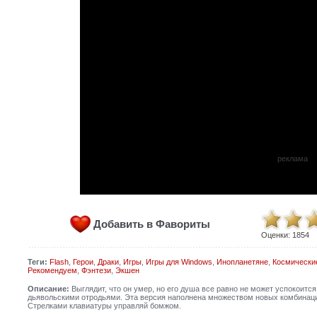
реклама
Добавить в Фавориты
Оценки:
1854
Теги:
Flash
,
Герои
,
Драки
,
Игры
,
Игры для Windows
,
Инопланетяне
,
Космически
Рекомендуем
,
Фэнтези
,
Экшен
Описание:
Выглядит, что он умер, но его душа все равно не может успокоится
дьявольскими отродьями. Эта версия наполнена множеством новых комбинаций
Стрелками клавиатуры управляй бомжом.