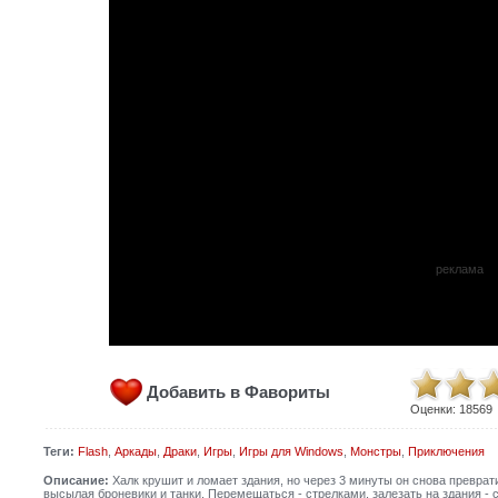
реклама
Добавить в Фавориты
Оценки:
18569
Теги:
Flash
,
Аркады
,
Драки
,
Игры
,
Игры для Windows
,
Монстры
,
Приключения
Описание:
Халк крушит и ломает здания, но через 3 минуты он снова преврати
высылая броневики и танки. Перемещаться - стрелками, залезать на здания - ст