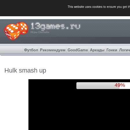
This website uses cookies to ensure you get 
Игры Онлайн
Футбол
Рекомендуем
GoodGame
Аркады
Гонки
Логич
Hulk smash up
52%