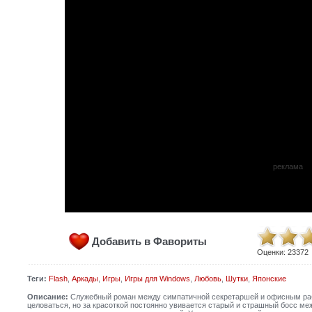
реклама
Добавить в Фавориты
Оценки:
23372
Теги:
Flash
,
Аркады
,
Игры
,
Игры для Windows
,
Любовь
,
Шутки
,
Японские
Описание:
Служебный роман между симпатичной секретаршей и офисным рабо
целоваться, но за красоткой постоянно увивается старый и страшный босс ме