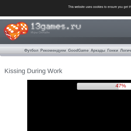
This website uses cookies to ensure you get 
Игры Онлайн
Футбол
Рекомендуем
GoodGame
Аркады
Гонки
Логич
Kissing During Work
50%