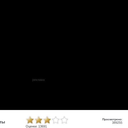
реклама
Просмотрено:
иты
389255
Оценки:
13691