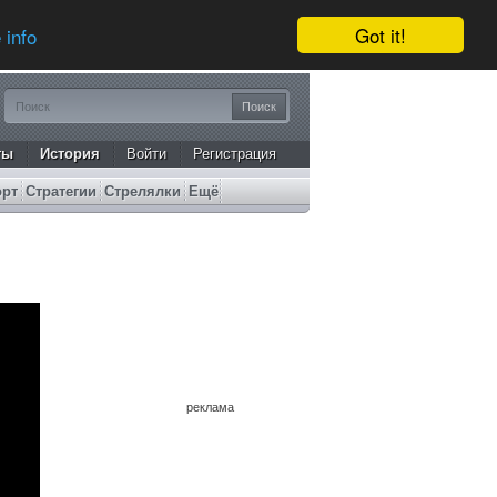
Got it!
 info
ты
История
Войти
Регистрация
орт
Стратегии
Стрелялки
Ещё
реклама