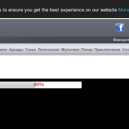
s to ensure you get the best experience on our website
More
Фавори
ame
Аркады
Гонки
Логические
Мультики
Покер
Приключения
Сп
49%