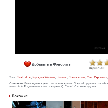
реклама
Добавить в Фавориты
Оценки:
5819
Теги:
Flash
,
Игры
,
Игры для Windows
,
Насилие
,
Приключения
,
Стик
,
Стрелялки
Описание:
Ваша задача - уничтожить всех врагов. Покупай оружие и старайс
мышкой. A, D - движение влево и вправо; Q, E или 1-6 - смена оружия.
Похожие