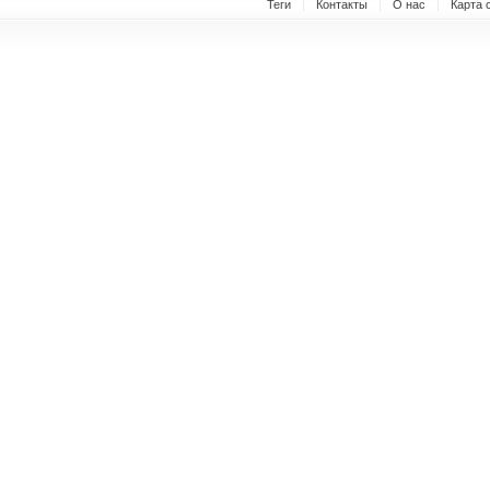
Теги
Контакты
О нас
Карта 