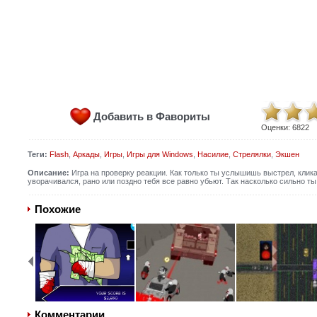
Добавить в Фавориты
Оценки:
6822
Теги:
Flash
,
Аркады
,
Игры
,
Игры для Windows
,
Насилие
,
Стрелялки
,
Экшен
Описание:
Игра на проверку реакции. Как только ты услышишь выстрел, клика
уворачивался, рано или поздно тебя все равно убьют. Так насколько сильно т
Похожие
Комментарии