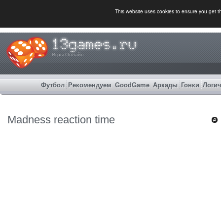
This website uses cookies to ensure you get 
Игры Онлайн
Футбол
Рекомендуем
GoodGame
Аркады
Гонки
Логич
Madness reaction time