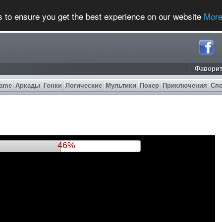
s to ensure you get the best experience on our website
More
Фавори
ame
Аркады
Гонки
Логические
Мультики
Покер
Приключения
Сп
50%