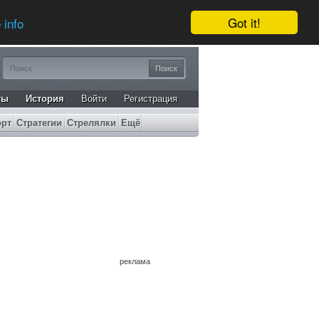
Got it!
 info
ты
История
Войти
Регистрация
орт
Стратегии
Стрелялки
Ещё
реклама