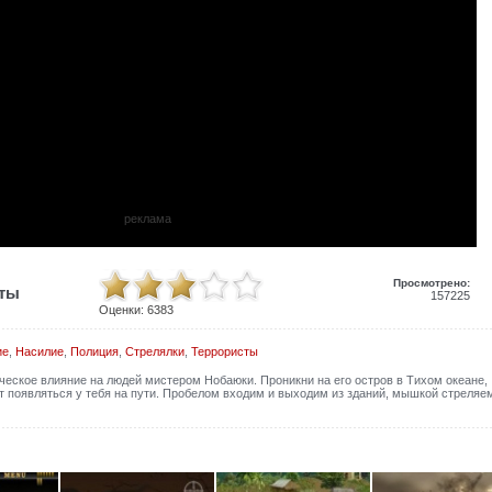
реклама
Просмотрено:
иты
157225
Оценки:
6383
ие
,
Насилие
,
Полиция
,
Стрелялки
,
Террористы
ческое влияние на людей мистером Нобаюки. Проникни на его остров в Тихом океане,
ет появляться у тебя на пути. Пробелом входим и выходим из зданий, мышкой стреляе