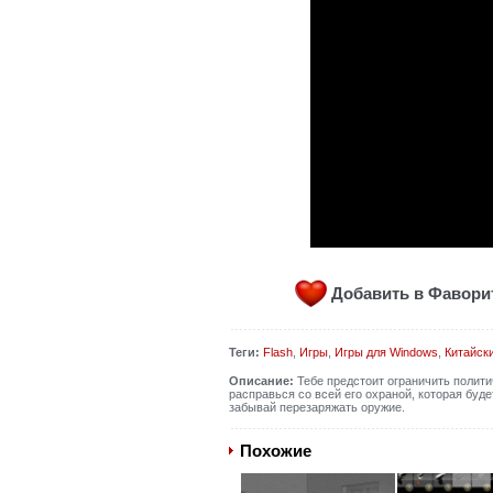
Добавить в Фавор
Теги:
Flash
,
Игры
,
Игры для Windows
,
Китайск
Описание:
Тебе предстоит ограничить полити
расправься со всей его охраной, которая буд
забывай перезаряжать оружие.
Похожие