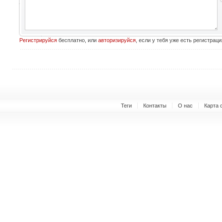
Регистрируйся
бесплатно, или
авторизируйся
, если у тебя уже есть регистраци
Теги
Контакты
О нас
Карта 