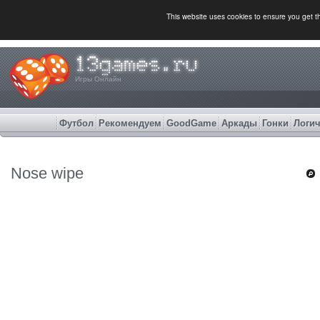
This website uses cookies to ensure you get 
Игры Онлайн
Футбол
Рекомендуем
GoodGame
Аркады
Гонки
Логич
Nose wipe