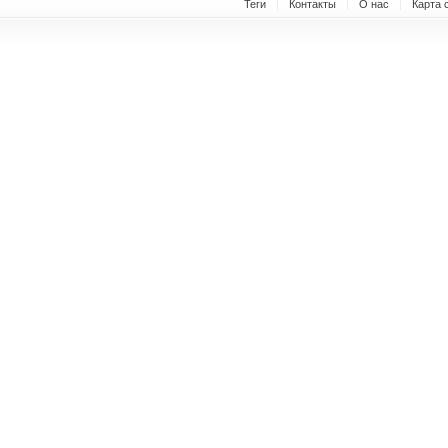
Теги
Контакты
О нас
Карта 