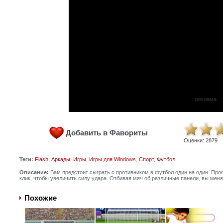
реклама
Добавить в Фавориты
Оценки:
2879
Теги:
Flash
,
Аркады
,
Игры
,
Игры для Windows
,
Спорт
,
Футбол
Описание:
Вам предстоит сыграть с противником в футбол один на один. Про
клик, чтобы увеличить силу удара. Отбивая мяч об различные панели, вы меня
Похожие