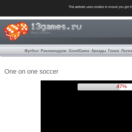
This website uses cookies to ensure you get 
Игры Онлайн
Футбол
Рекомендуем
GoodGame
Аркады
Гонки
Логич
One on one soccer
50%