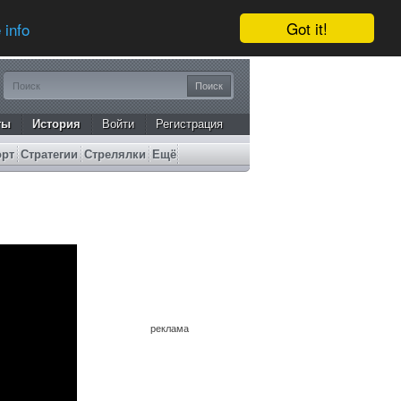
Got it!
 info
ты
История
Войти
Регистрация
орт
Стратегии
Стрелялки
Ещё
реклама