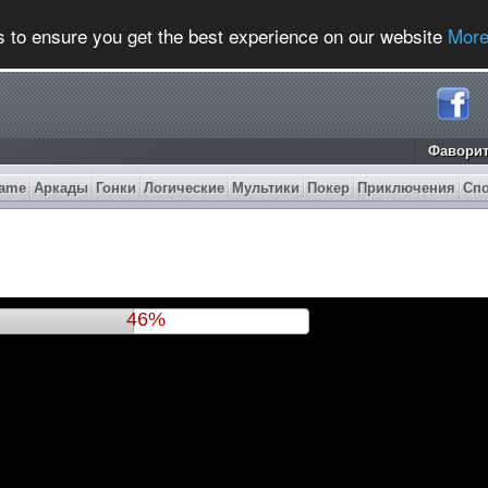
s to ensure you get the best experience on our website
More
Фавори
ame
Аркады
Гонки
Логические
Мультики
Покер
Приключения
Сп
50%