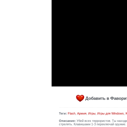
Добавить в Фавор
Теги:
Flash
,
Армия
,
Игры
,
Игры для Windows
,
Описание:
Убей всех террористов. Ты наход
стрелять. Клавишами 1-3 переключай оружие.