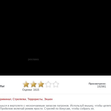
реклама
Просмотрено:
иты
192981
Оценки:
1615
Криминал
,
Стрелялки
,
Террористы
,
Экшен
ишься в вертолете с нескончаемым запасом патронов. Используй мышку, чтобы целит
 Пробелом включай режим ярости. Стреляй по бонусам, чтобы собрать их.