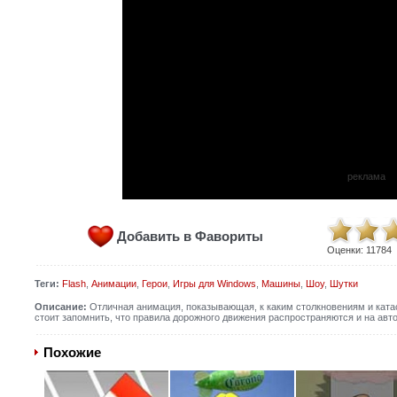
реклама
Добавить в Фавориты
Оценки:
11784
Теги:
Flash
,
Анимации
,
Герои
,
Игры для Windows
,
Машины
,
Шоу
,
Шутки
Описание:
Отличная анимация, показывающая, к каким столкновениям и ката
стоит запомнить, что правила дорожного движения распространяются и на авт
Похожие