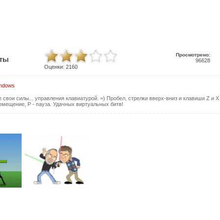
Просмотрено:
иты
96628
Оценки:
2160
indows
 свои силы... управления клавиатурой. =) Пробел, стрелки вверх-вниз и клавиши Z и X 
емещение, Р - пауза. Удачных виртуальных битв!