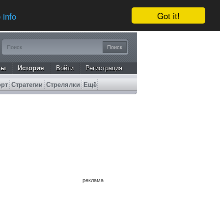
Got it!
 info
ты
История
Войти
Регистрация
орт
Стратегии
Стрелялки
Ещё
реклама