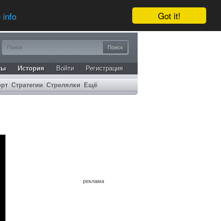
Got it!
 info
ты
История
Войти
Регистрация
орт
Стратегии
Стрелялки
Ещё
реклама