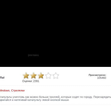
реклама
Просмотрено:
иты
105460
Оценки:
2391
Windows
,
Стрелялки
апульты уничтожь как можно больше троллей, которые ходят по городу. Перезарядит
едвигайся и натягивай катапульту левой кнопкой мыши.