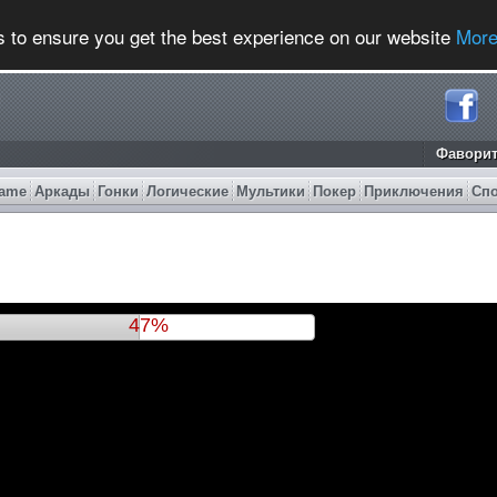
s to ensure you get the best experience on our website
More
Фавори
ame
Аркады
Гонки
Логические
Мультики
Покер
Приключения
Сп
50%