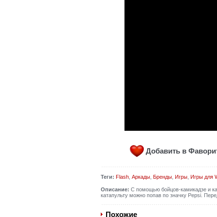
Добавить в Фавор
Теги:
Flash
,
Аркады
,
Бренды
,
Игры
,
Игры для 
Описание:
С помощью бойцов-камикадзе и кат
катапульту можно попав по значку Pepsi. Пер
Похожие