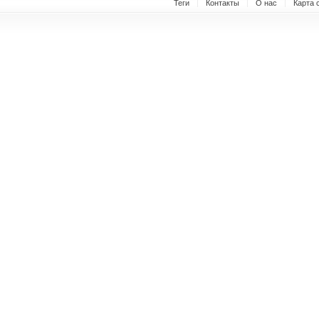
Теги
Контакты
О нас
Карта 