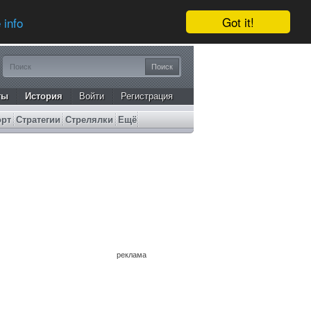
Got it!
 info
ты
История
Войти
Регистрация
орт
Стратегии
Стрелялки
Ещё
реклама