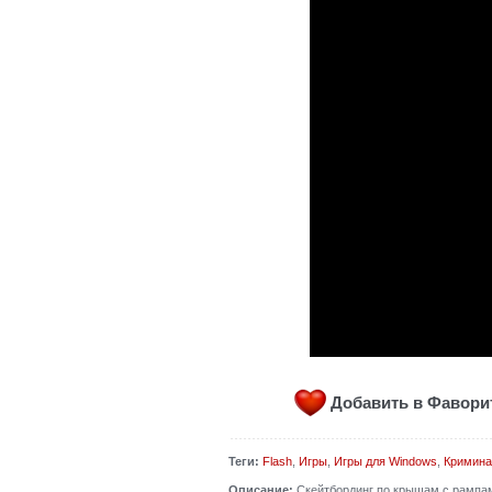
Добавить в Фавор
Теги:
Flash
,
Игры
,
Игры для Windows
,
Кримина
Описание:
Скейтбординг по крышам с рампами