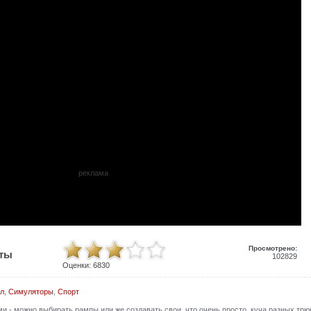
реклама
Просмотрено:
иты
102829
Оценки:
6830
л
,
Симуляторы
,
Спорт
 - можно выбирать рампы или же создавать свои, что очень просто. куча разных трю