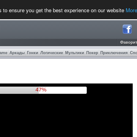
s to ensure you get the best experience on our website
More
Фавори
ame
Аркады
Гонки
Логические
Мультики
Покер
Приключения
Сп
50%