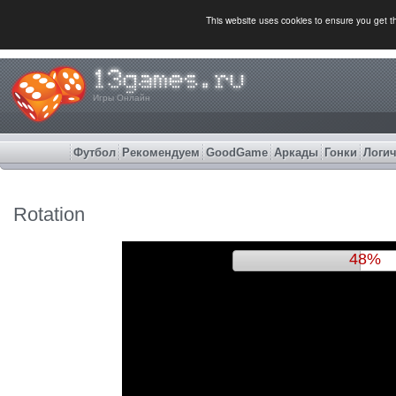
This website uses cookies to ensure you get 
Игры Онлайн
Футбол
Рекомендуем
GoodGame
Аркады
Гонки
Логич
Rotation
51%