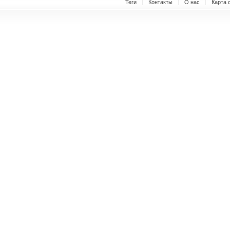
Теги
Контакты
О нас
Карта 