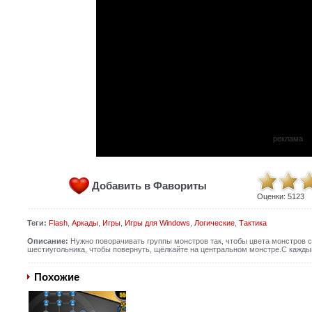
реклама
Добавить в Фавориты
Оценки:
5123
Теги:
Flash
,
Аркады
,
Игры
,
Игры для Windows
,
Логические
,
Тактика
Описание:
Нужно поворачивать группы монстров так, чтобы цвета монстров со
шестиугольника, чтобы повернуть, щёлкайте на центральном монстре.С кажды
Похожие