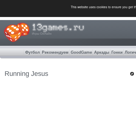
This website uses cookies to ensure you get 
Игры Онлайн
Футбол
Рекомендуем
GoodGame
Аркады
Гонки
Логич
Running Jesus