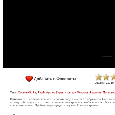
реклама
Добавить в Фавориты
Оценки:
22319
Теги:
Counter-Strike
,
Flash
,
Армия
,
Игры
,
Игры для Windows
,
Насилие
,
Полиция
Описание:
Ты отправляешься в спасательную миссию с сержантом Биггсом и
потому тебе придется отточить свои навыки стрельбы, чтобы выжить в боях. W 
прицелиться вниз. Пробел - перезарядить оружие. Кликом стреляй.