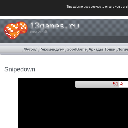
This website uses cookies to ensure you get 
Игры Онлайн
Футбол
Рекомендуем
GoodGame
Аркады
Гонки
Логич
Snipedown
54%