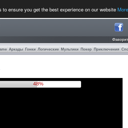
s to ensure you get the best experience on our website
More
Фавори
ame
Аркады
Гонки
Логические
Мультики
Покер
Приключения
Сп
e
51%