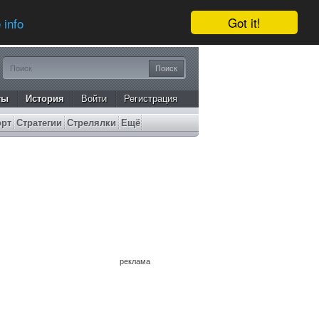
Got it!
 info
ты
История
Войти
Регистрация
орт
Стратегии
Стрелялки
Ещё
реклама