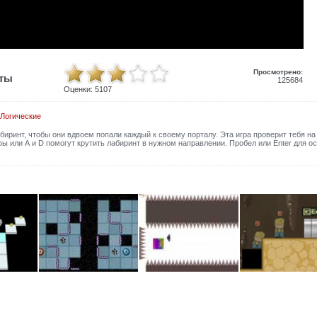
Просмотрено:
иты
125684
Оценки:
5107
Логические
иринт, чтобы они вдвоем попали каждый к своему порталу. Эта игра проверит тебя на
ры или А и D помогут крутить лабиринт в нужном направлении. Пробел или Enter для о