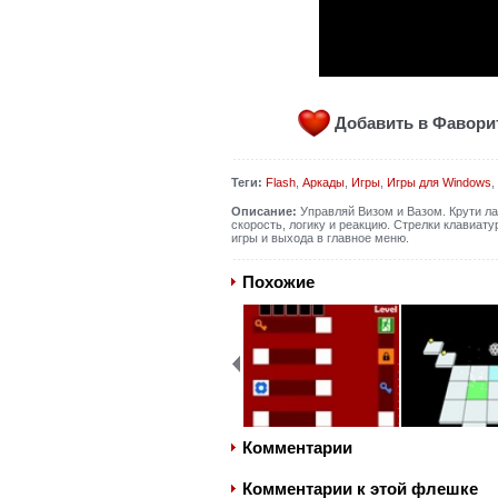
Добавить в Фавор
Теги:
Flash
,
Аркады
,
Игры
,
Игры для Windows
,
Описание:
Управляй Визом и Вазом. Крути лаб
скорость, логику и реакцию. Стрелки клавиату
игры и выхода в главное меню.
Похожие
Комментарии
Комментарии к этой флешке