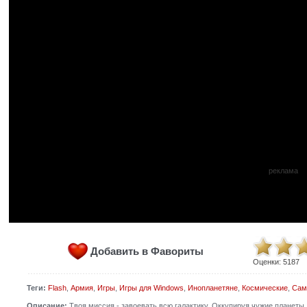
реклама
Добавить в Фавориты
Оценки:
5187
Теги:
Flash
,
Армия
,
Игры
,
Игры для Windows
,
Инопланетяне
,
Космические
,
Сам
Описание:
Твоя миссия - завоевать всю галактику. Оккупируя чужие планет