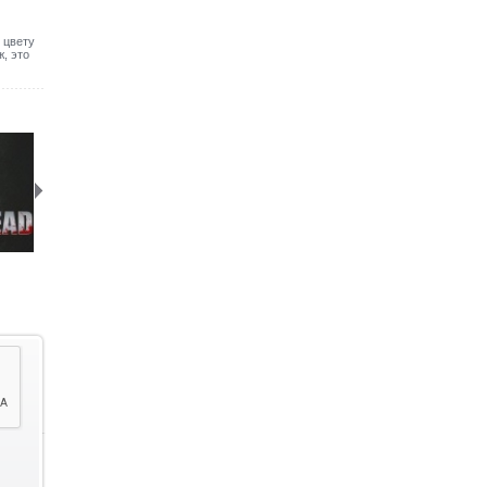
 цвету
, это