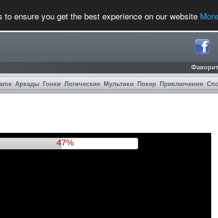
s to ensure you get the best experience on our website
More
Фавори
ame
Аркады
Гонки
Логические
Мультики
Покер
Приключения
Сп
50%