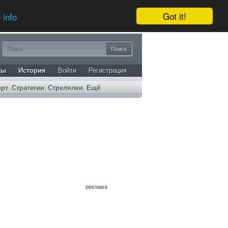
Got it!
 info
ты
История
Войти
Регистрация
орт
Стратегии
Стрелялки
Ещё
реклама