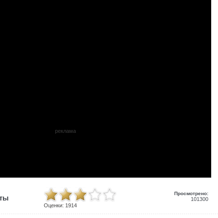
реклама
Просмотрено:
иты
101300
Оценки:
1914