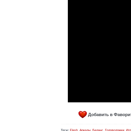
Добавить в Фавор
Теги:
Flash
,
Аркады
,
Баланс
,
Головоломки
,
Иг