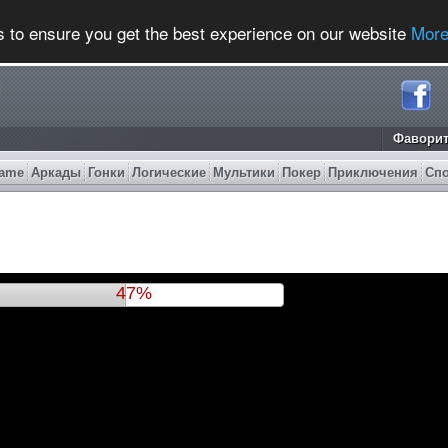
s to ensure you get the best experience on our website
More
Фавори
ame
Аркады
Гонки
Логические
Мультики
Покер
Приключения
Сп
51%