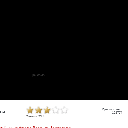
реклама
Просмотрено:
иты
171774
Оценки:
2385
ры
,
Игры для Windows
,
Логические
,
Рекомендуем