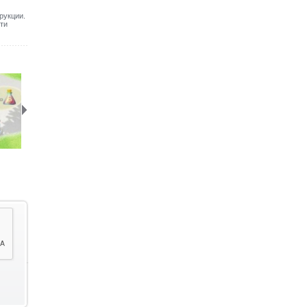
рукции.
ти