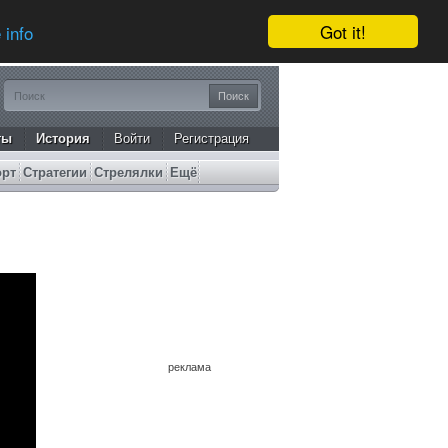
Got it!
 info
ты
История
Войти
Регистрация
орт
Стратегии
Стрелялки
Ещё
реклама