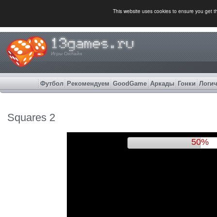
This website uses cookies to ensure you get 
Игры Онлайн
Футбол
Рекомендуем
GoodGame
Аркады
Гонки
Логич
Squares 2
53%