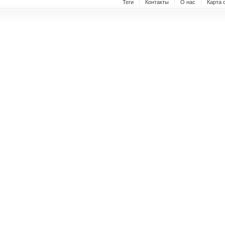
Теги
Контакты
О нас
Карта 