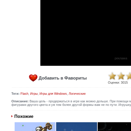
реклама
Добавить в Фавориты
Оценки:
3015
Теги:
Flash
,
Игры
,
Игры для Windows
,
Логические
Описание:
Ваша цель - продержаться в игре как можно дольше. При помощи 
фигурами другого цвета и уж тем более другой формы вам не по пути. Игрушк
Похожие