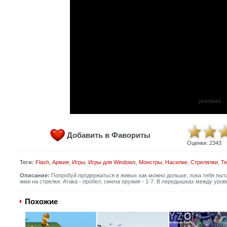
реклама
Добавить в Фавориты
Оценки:
2343
Теги:
Flash
,
Армия
,
Игры
,
Игры для Windows
,
Монстры
,
Насилие
,
Стрелялки
,
Те
Описание:
Попробуй продержаться в живых как можно дольше, пока тебя пыт
жми на стрелки. Атака - пробел, смена оружия - 1-7. В передышках между уро
Похожие